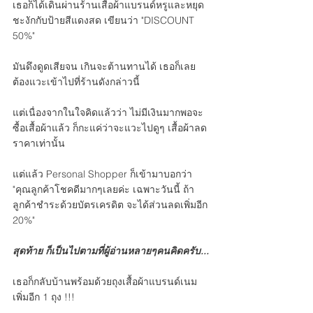
เธอก็ได้เดินผ่านร้านเสื้อผ้าแบรนด์หรูและหยุด
ชะงักกับป้ายสีแดงสด เขียนว่า "DISCOUNT 
50%"
มันดึงดูดเสียจน เกินจะต้านทานได้ เธอก็เลย
ต้องแวะเข้าไปที่ร้านดังกล่าวนี้
แต่เนื่องจากในใจคิดแล้วว่า ไม่มีเงินมากพอจะ
ซื้อเสื้อผ้าแล้ว ก็กะแค่ว่าจะแวะไปดูๆ เสื้อผ้าลด
ราคาเท่านั้น
แต่แล้ว Personal Shopper ก็เข้ามาบอกว่า 
"คุณลูกค้าโชคดีมากๆเลยค่ะ เฉพาะวันนี้ ถ้า
ลูกค้าชำระด้วยบัตรเครดิต จะได้ส่วนลดเพิ่มอีก 
20%"
สุดท้าย ก็เป็นไปตามที่ผู้อ่านหลายๆคนคิดครับ...
เธอก็กลับบ้านพร้อมด้วยถุงเสื้อผ้าแบรนด์เนม 
เพิ่มอีก 1 ถุง !!!