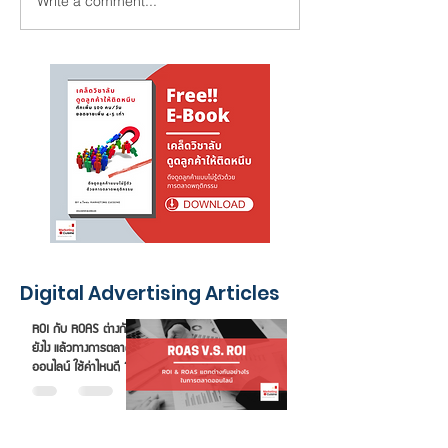
Write a comment...
Digital Data
ทำไมเด็กวัยรุ่นชอบเล่น
Marketing Str
Instagram แต่ไม่ซื้อของ
กลยุทธ์การใช้ ด
บน IG ?
ธุรกิจขนาดเล็ก 
Digital Advertising Articles
ROI กับ ROAS ต่างกัน
ยังไง แล้วทางการตลาด
ออนไลน์ ใช้ค่าไหนดี ?