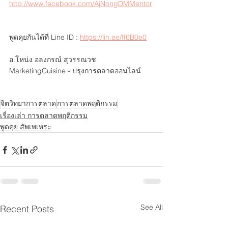
http://www.facebook.com/AjNongDMMentor
พูดคุยกันได้ที่ Line ID : 
https://lin.ee/ff6B0e0
อ.โหน่ง อลงกรณ์ สุวรรณวช 
MarketingCuisine - ปรุงการตลาดออนไลน์
จิตวิทยาการตลาด
การตลาดพฤติกรรม
เรื่องเล่า การตลาดพฤติกรรม
พูดคุย สัพเพเหระ
See All
Recent Posts