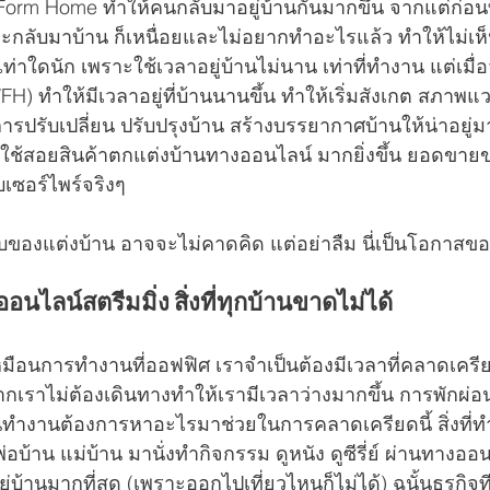
orm Home ทำให้คนกลับมาอยู่บ้านกันมากขึ้น จากแต่ก่อนท
ะกลับมาบ้าน ก็เหนื่อยและไม่อยากทำอะไรแล้ว ทำให้ไม่เห
านเท่าใดนัก เพราะใช้เวลาอยู่บ้านไม่นาน เท่าที่ทำงาน แต่เมื่
) ทำให้มีเวลาอยู่ที่บ้านนานขึ้น ทำให้เริ่มสังเกต สภาพแ
ปรับเปลี่ยน ปรับปรุงบ้าน สร้างบรรยากาศบ้านให้น่าอยู่มาก
ยใช้สอยสินค้าตกแต่งบ้านทางออนไลน์ มากยิ่งขึ้น ยอดขาย
เซอร์ไพร์จริงๆ 
วกับของแต่งบ้าน อาจจะไม่คาดคิด แต่อย่าลืม นี่เป็นโอกาสข
ออนไลน์สตรีมมิ่ง สิ่งที่ทุกบ้านขาดไม่ได้
หมือนการทำงานที่ออฟฟิศ เราจำเป็นต้องมีเวลาที่คลาดเครี
ากเราไม่ต้องเดินทางทำให้เรามีเวลาว่างมากขึ้น การพักผ่อ
ี่คนทำงานต้องการหาอะไรมาช่วยในการคลาดเครียดนี้ สิ่งที่ท
พ่อบ้าน แม่บ้าน มานั่งทำกิจกรรม ดูหนัง ดูซีรี่ย์ ผ่านทางออ
่บ้านมากที่สุด (เพราะออกไปเที่ยวไหนก็ไม่ได้) ฉนั้นธุรกิจท