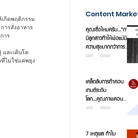
Content Market
้เกิดพฤติกรรม
 การสั่งอาหาร
คุณเชื่อไหมครับ..."การ
จการ 
มีลูกสาวทำให้พ่อแม่มี
ความสุขมากกว่าการมี
ฟู และเติบโต
ลูกชายถึงสองเท่า"
่ไม่ใช่แค่พยุง
เคล็ดลับการทำคอน
เทนต์ระดับ
โลก...คุณภาพคอน
เทนต์ต้องมาก่อน!!
7 เหตุผล ทำไม