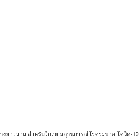
ข้างยาวนาน สำหรับวิกฤต สถุานการณ์โรคระบาด โควิด-19 ใ