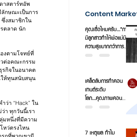
รดาสตาร์ทอัพ
่มีลักษณะเป็นการ
Content Market
ซึ่งสมาชิกใน
คุณเชื่อไหมครับ..."การ
ารตลาด นัก
มีลูกสาวทำให้พ่อแม่มี
 
ความสุขมากกว่าการมี
ลูกชายถึงสองเท่า"
่องตามโจทย์ที่
ล่าวต่อคณะกรรม
นธุรกิจในอนาคต
ณให้ทุนสนับสนุน
เคล็ดลับการทำคอน
เทนต์ระดับ
โลก...คุณภาพคอน
คำว่า “Hack” ใน
เทนต์ต้องมาก่อน!!
ว่า ทุกวันนี้เรา
มหนึ่งที่มีความ
งโหว่ตรงไหน 
7 เหตุผล ทำไม
รถที่พวกเขามี 