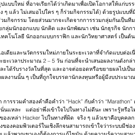
แบบใหม่ ที่อาจเรียกได้ว่าเกิดมาเพื่อเปิดโอกาสให้แก่บร
ิง ๆ แล้ว ไม่เสมอไปใคร ๆ ก็ร่วมกิจกรรมได้) ด้วยรูปแบบที
่วมกิจกรรม โดยส่วนมากจะเกิดจากการรวมกลุ่มกันเป็นทีม 
ลุ่มนักออกแบบ นักคิด และนักพัฒนา เช่น นักธุรกิจ นักก
เทคโนโลยี นักออกแบบกราฟิก และนักวิทยาศาสตร์ เป็นต้น
้นไอเดียและนวัตกรรมใหม่ภายในระยะเวลาที่จำกัดแบบต่อเนื
้ระยะเวลาประมาณ 2 – 5 วัน ก่อนที่จะนำเสนอผลงานดังก
ชนะและได้รับรางวัลในที่สุด และอาจต่อยอดหรือขยายผลไปเป็
ากผลงานนั้น ๆ เป็นที่ถูกใจบรรดานักลงทุนหรือผู้มีงบประมา
ก การรวมคำสองคำคือคำว่า “Hack” กับคำว่า “Marathon” 
 นั่นแหละ   แต่อย่าพึ่งเข้าใจไปในทางไม่ดีนะ เพราะรู้หรือไม่
งเหล่า Hacker ไปในทางที่ผิด  จริง ๆ แล้วเขาคือบุคคลกลุ่
องของคอมพิวเตอร์ในเชิงลึกจนสามารถเข้าใจว่าระบบมีช่อ
ไข แล้วพวกเขาเองก็ต้องการแก้ไขมัน ด้วยความรู้ความสามา