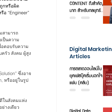
CONTENT ถึงสำคัญ
ถูกหรือผิด
มาก สำหรับกลยุทธ์
รือ “Engineer” 
การตลาดออนไลน์
วามสามารถ
ับเป็นความ
พื่อตอบรับความ
Digital Marketi
รัว สังคม ผู้สูง
Articles
การตลาดออนไลน์ใน
olution” ซึ่งอาจ
ยุคเฟสบุ๊คเริ่มนอกใจ
 หรืออยู่ในรูป
แฟน (คลับ)
่ดีในสังคมแห่ง
พอย่างเดียว
Digital Data